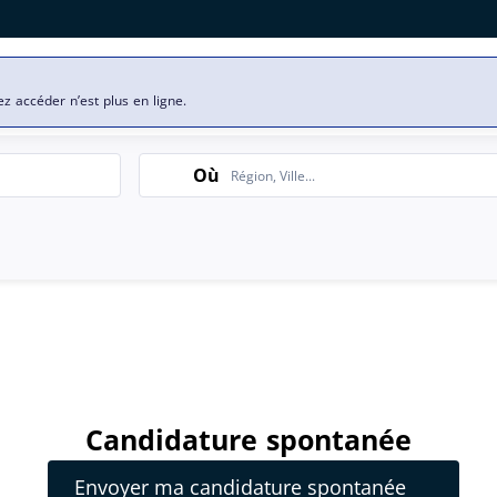
se
Nos offres d’emploi
ez accéder n’est plus en ligne.
Search
Où
Candidature spontanée
Envoyer ma candidature spontanée